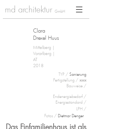
md architektur
GmbH
Clara
Drexel Huus
Mittelberg |
Vorarlberg |
AT
2018
TYP /
Sanierung
Fertigstellung /
xxxx
Bauweise
/
Endenergiebedarf /
Energiestandard /
LPH /
Fotos /
Dietmar Denger
Das Einfamilienhaus ist als