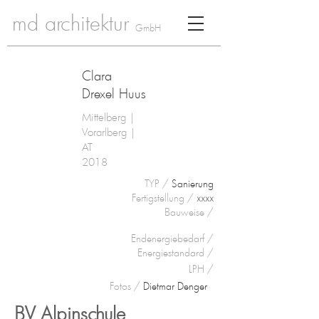
md architektur
GmbH
Clara
Drexel Huus
Mittelberg |
Vorarlberg |
AT
2018
TYP /
Sanierung
Fertigstellung /
xxxx
Bauweise
/
Endenergiebedarf /
Energiestandard /
LPH /
Fotos /
Dietmar Denger
BV Alpinschule