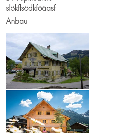
slökflsödkföäasf
Anbau