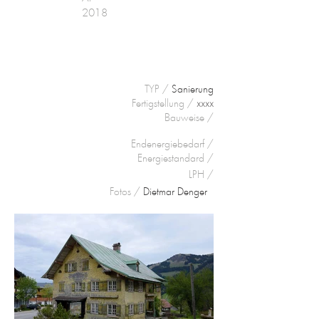
2018
TYP /
Sanierung
Fertigstellung /
xxxx
Bauweise
/
Endenergiebedarf /
Energiestandard /
LPH /
Fotos /
Dietmar Denger